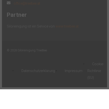
office@treebee.at
Partner
Siloreinigung ist ein Service von
www.treebee.at
© 2026 Siloreinigung TreeBee
Cookie-
Datenschutzerklärung
Impressum
Richtlinie
(EU)