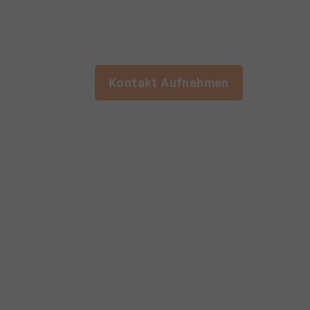
Jetzt unverbindliches Angebot
einholen!
Die Erstberatung ist bei uns kostenlos!
Kontakt Aufnehmen