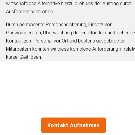
wirtschaftliche Alternative hierzu blieb uns der Austrag durch
Ausfördern nach oben.
Durch permanente Personensicherung, Einsatz von
Gaswarngeräten, Überwachung der Füllstände, durchgehende
Kontakt zum Personal vor Ort und bestens ausgebildeten
Mitarbeitern konnten wir diese komplexe Anforderung in relati
kurzer Zeit lösen.
Jetzt persönliche Beratung
anfordern!
Egal ob Akutreinigung oder Jahresservice – Die
Erstberatung ist bei uns kostenlos!
Kontakt Aufnehmen