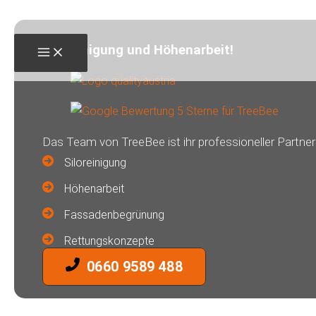
Zum
Inhalt
Siloreinigung und Höhenarbeit!
springen
Das Team von TreeBee ist ihr professioneller Partner 
Siloreinigung
Höhenarbeit
Fassadenbegrünung
Rettungskonzepte
0660 9589 488